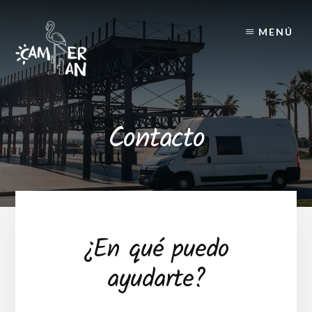
Skip
Skip
to
to
MENÚ
content
footer
Contacto
¿En qué puedo
ayudarte?