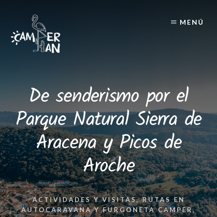
Skip
Skip
to
to
MENÚ
content
footer
De senderismo por el
Parque Natural Sierra de
Aracena y Picos de
Aroche
ACTIVIDADES Y VISITAS
,
RUTAS EN
AUTOCARAVANA Y FURGONETA CAMPER
,