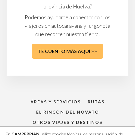
provincia de Huelva?
Podemos ayudarte a conectar con los
viajeros en autocaravana y furgoneta
que recorren nuestra tierra.
TE CUENTO MÁS AQUÍ >>
ÁREAS Y SERVICIOS
RUTAS
EL RINCÓN DEL NOVATO
OTROS VIAJES Y DESTINOS
¿QUIÉN SOY?
CONTACTO
En
CAMPERPIAN
utilizo cookies técnicas, de personalización, de