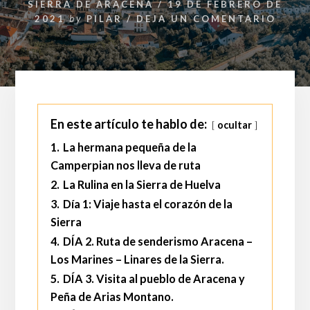
SIERRA DE ARACENA
/
19 DE FEBRERO DE
2021
by
PILAR
/
DEJA UN COMENTARIO
En este artículo te hablo de:
ocultar
1.
La hermana pequeña de la
Camperpian nos lleva de ruta
2.
La Rulina en la Sierra de Huelva
3.
Día 1: Viaje hasta el corazón de la
Sierra
4.
DÍA 2. Ruta de senderismo Aracena –
Los Marines – Linares de la Sierra.
5.
DÍA 3. Visita al pueblo de Aracena y
Peña de Arias Montano.