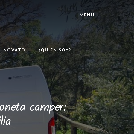
MENU
EL NOVATO
¿QUIÉN SOY?
goneta camper:
lia