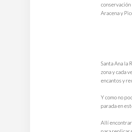
conservación 
Aracena y Pic
Santa Ana la R
zona y cada v
encantos y re
Y como no pod
parada en est
Allí encontra
para replicar