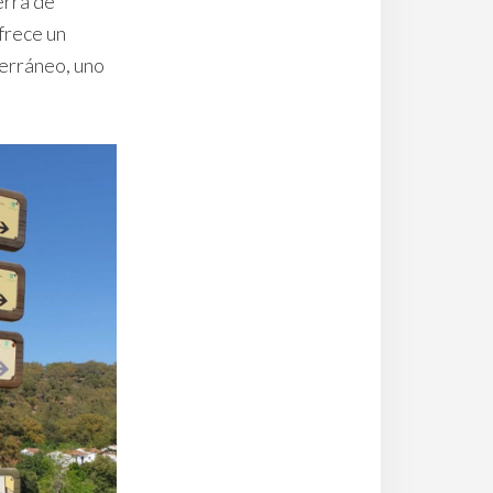
erra de
frece un
erráneo, uno