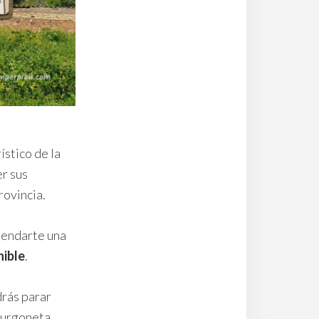
ístico de la
er sus
rovincia.
omendarte una
nible
.
drás parar
 furgoneta