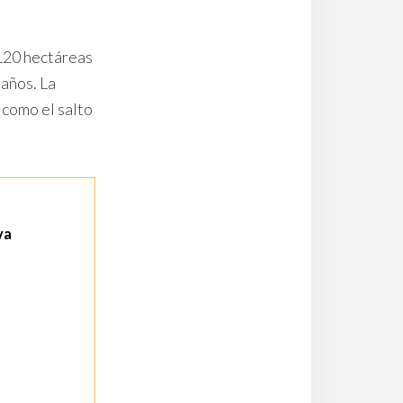
.120 hectáreas
años. La
 como el salto
va