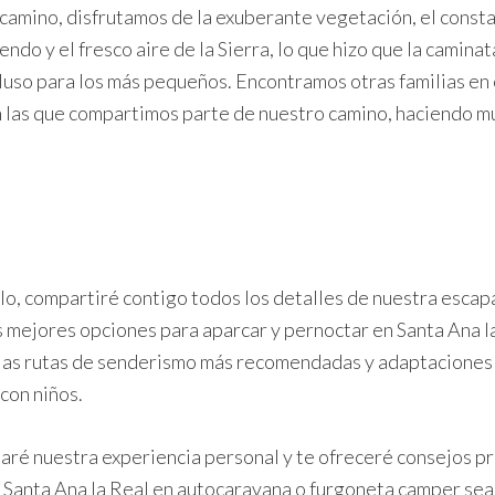
l camino, disfrutamos de la exuberante vegetación, el const
endo y el fresco aire de la Sierra, lo que hizo que la caminat
luso para los más pequeños. Encontramos otras familias en
n las que compartimos parte de nuestro camino, haciendo m
ulo, compartiré contigo todos los detalles de nuestra escap
s mejores opciones para aparcar y pernoctar en Santa Ana la
las rutas de senderismo más recomendadas y adaptaciones 
 con niños.
aré nuestra experiencia personal y te ofreceré consejos pr
 a Santa Ana la Real en autocaravana o furgoneta camper sea 