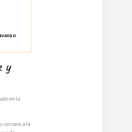
ravana o
z y
ado en la
y cercano a la