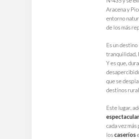
N-435 y se ex
Aracena y Pic
entorno natur
de los más re
Es un destino 
tranquilidad, 
Y es que, dur
desapercibido
que se despla
destinos rura
Este lugar, a
espectacular
cada vez más 
los
caseríos
e