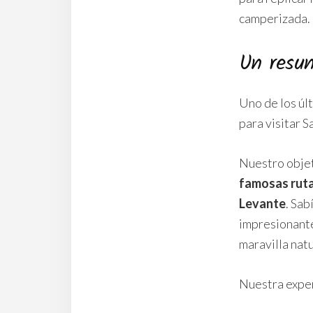
camperizada.
Un resu
Uno de los úl
para visitar S
Nuestro objeti
famosas ruta
Levante
. Sab
impresionante
maravilla natu
Nuestra exper