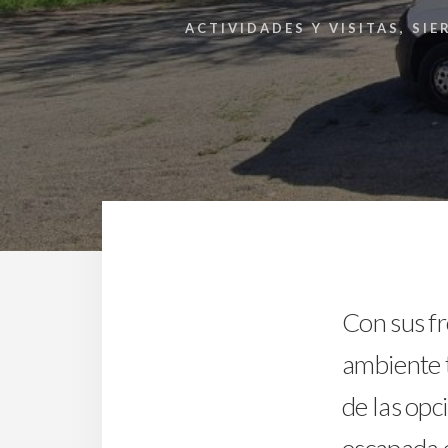
ACTIVIDADES Y VISITAS
,
SIE
Con sus f
ambiente t
de las opc
escapada d