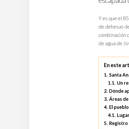
Y es que el 85
de dehesas de
combinación d
de agua de Jo
En este art
1.
Santa Ana
1.1.
Un re
2.
Dónde ap
3.
Áreas de
4.
El pueblo
4.1.
Lugar
5.
Registro 