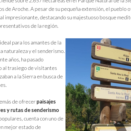
tiende sobre 2.657 hectáreas en el Parque Natural de la Si
os de Aroche. A pesar de su pequeña extensión, el pueblo o
al impresionante, destacando su majestuoso bosque medit
presentativos de la región.
ideal para los amantes de la
la naturaleza y el senderismo.
ante años, ha pasado
 al trasiego de visitantes
zaban a la Sierra en busca de
les.
demás de ofrecer
paisajes
es y rutas de senderismo
populares, cuenta con uno de
n mejor estado de