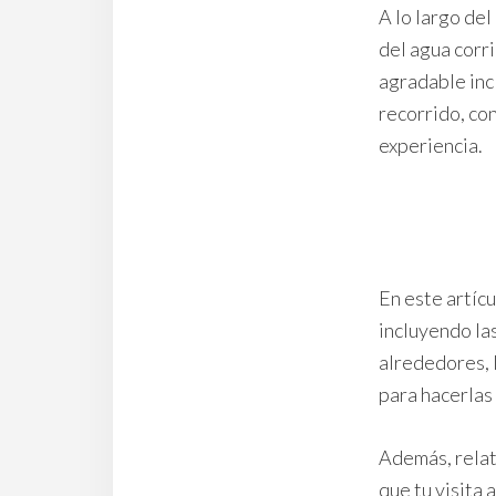
A lo largo de
del agua corri
agradable inc
recorrido, co
experiencia.
En este artíc
incluyendo la
alrededores, 
para hacerlas
Además, relat
que tu visita