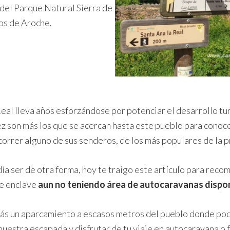
del Parque Natural Sierra de
os de Aroche.
eal lleva años esforzándose por potenciar el desarrollo tur
ez son más los que se acercan hasta este pueblo para conoc
correr alguno de sus senderos, de los más populares de la p
ía ser de otra forma, hoy te traigo este artículo para rec
e enclave
aun no teniendo área de autocaravanas dispo
rás un aparcamiento a escasos metros del pueblo donde po
 nuestra escapada y disfrutar de tu viaje en autocaravana o