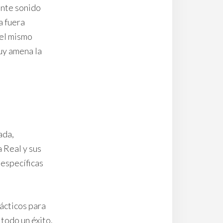
ante sonido
a fuera
 el mismo
uy amena la
ada,
 Real y sus
específicas
ácticos para
todo un éxito.