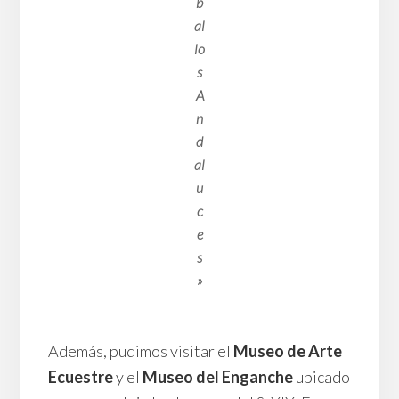
b
al
lo
s
A
n
d
al
u
c
e
s
»
Además, pudimos visitar el
Museo de Arte
Ecuestre
y el
Museo del Enganche
ubicado