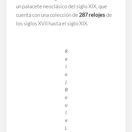
un palacete neoclásico del siglo XIX, que
cuenta con una colección de
287 relojes
de
los siglos XVII hasta el siglo XIX.
R
e
l
o
j
B
o
u
l
e
L