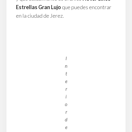
Estrellas Gran Lujo
que puedes encontrar
en la ciudad de Jerez.
I
n
t
e
r
i
o
r
d
e