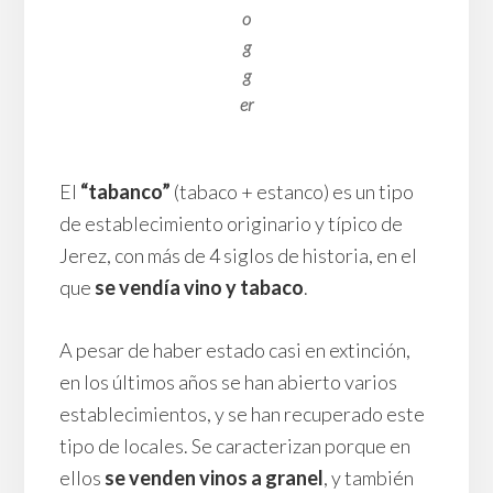
o
g
g
er
El
“tabanco”
(tabaco + estanco) es un tipo
de establecimiento originario y típico de
Jerez, con más de 4 siglos de historia, en el
que
se vendía vino y tabaco
.
A pesar de haber estado casi en extinción,
en los últimos años se han abierto varios
establecimientos, y se han recuperado este
tipo de locales. Se caracterizan porque en
ellos
se venden vinos a granel
, y también