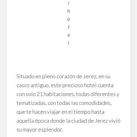
l
h
o
t
e
l
Situado en pleno corazón de Jerez, en su
casco antiguo, este precioso hotel cuenta
con solo 21 habitaciones, todas diferentes y
tematizadas, con todas las comodidades,
que te hacen viajar en el tiempo hasta
aquella época donde la ciudad de Jerez vivió
su mayor esplendor.