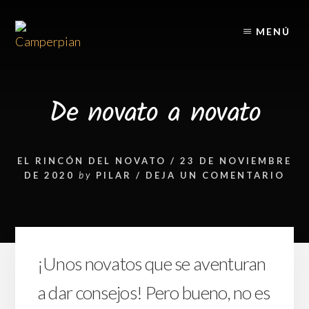
Skip
Skip
to
to
MENÚ
content
footer
De novato a novato
EL RINCÓN DEL NOVATO
/
23 DE NOVIEMBRE
DE 2020
by
PILAR
/
DEJA UN COMENTARIO
¡Unos novatos que se aventuran
a dar consejos! Pero bueno, no es