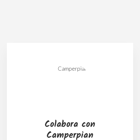
Huelva en autocaravana, furgone
caravana.
¿Quién es Camperpian
Otros viajes y destinos
Colabora con
Camperpian