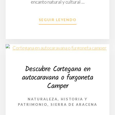
encanto natural y cultural …
ACERCA
SEGUIR LEYENDO
DE
RUTA
DE
SENDERISMO
POR
LOS
ENEBRALES,
PUNTA
Descubre Cortegana en
UMBRÍA:
autocaravana o furgoneta
LA
COSTA
Camper
DE
HUELVA
EN
NATURALEZA, HISTORIA Y
AUTOCARAVANA
PATRIMONIO
,
SIERRA DE ARACENA
O