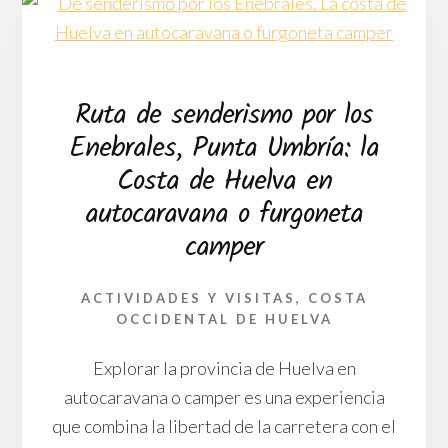
ZORRERA:
UN
TESORO
NATURAL
ESCONDIDO
Ruta de senderismo por los
EN
LA
Enebrales, Punta Umbría: la
PALMA
Costa de Huelva en
DEL
CONDADO
autocaravana o furgoneta
camper
ACTIVIDADES Y VISITAS
,
COSTA
OCCIDENTAL DE HUELVA
Explorar la provincia de Huelva en
autocaravana o camper es una experiencia
que combina la libertad de la carretera con el