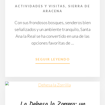
VIAJE
ACTIVIDADES Y VISITAS
,
SIERRA DE
AL
ARACENA
PASADO
Con sus frondosos bosques, senderos bien
señalizados y un ambiente tranquilo, Santa
Ana la Real se ha convertido en una de las
opciones favoritas de …
ACERCA
SEGUIR LEYENDO
DE
SANTA
ANA
LA
REAL
EN
AUTOCARAVANA
O
La Dehesa la Zorrera: un