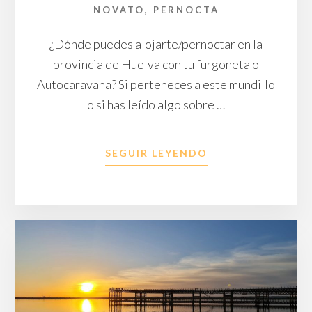
NOVATO
,
PERNOCTA
¿Dónde puedes alojarte/pernoctar en la
provincia de Huelva con tu furgoneta o
Autocaravana? Si perteneces a este mundillo
o si has leído algo sobre …
ACERCA
SEGUIR LEYENDO
DE
ÁREAS
DE
PERNOCTA
PARA
AUTOCARAVANA
Y
FURGONETAS
EN
LA