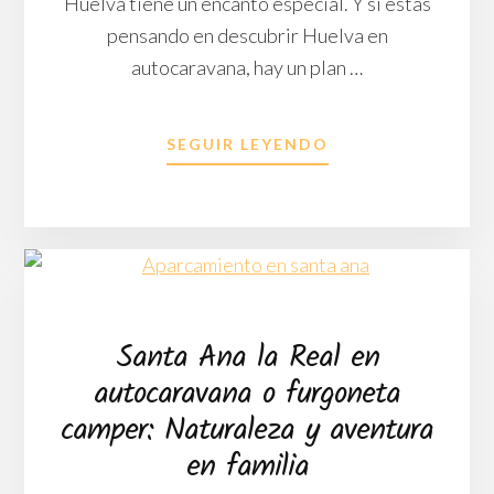
Huelva tiene un encanto especial. Y si estás
pensando en descubrir Huelva en
autocaravana, hay un plan …
ACERCA
SEGUIR LEYENDO
DE
“LA
JOYA:
VIDA
Y
ETERNIDAD
EN
TARTESO”.
Santa Ana la Real en
HUELVA
autocaravana o furgoneta
EN
AUTOCARAVANA
camper: Naturaleza y aventura
O
en familia
FURGONETA,
UN