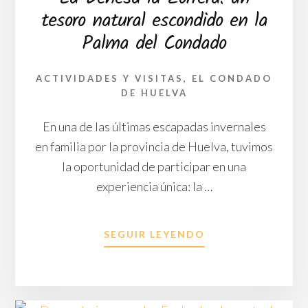
FURGONETA
tesoro natural escondido en la
CAMPER:
NATURALEZA
Palma del Condado
Y
AVENTURA
EN
ACTIVIDADES Y VISITAS
,
EL CONDADO
FAMILIA
DE HUELVA
En una de las últimas escapadas invernales
en familia por la provincia de Huelva, tuvimos
la oportunidad de participar en una
experiencia única: la …
ACERCA
SEGUIR LEYENDO
DE
LA
DEHESA
LA