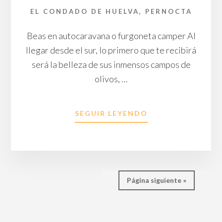
EL CONDADO DE HUELVA
,
PERNOCTA
Beas en autocaravana o furgoneta camper Al
llegar desde el sur, lo primero que te recibirá
será la belleza de sus inmensos campos de
olivos, …
ACERCA
SEGUIR LEYENDO
DE
ÁREA
DE
AUTOCARAVANA
EL
ÁLAMO
Página siguiente »