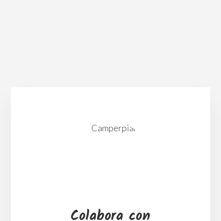
Huelva en autocaravana, furgone
caravana.
¿Quién es Camperpian
Otros viajes y destinos
Colabora con