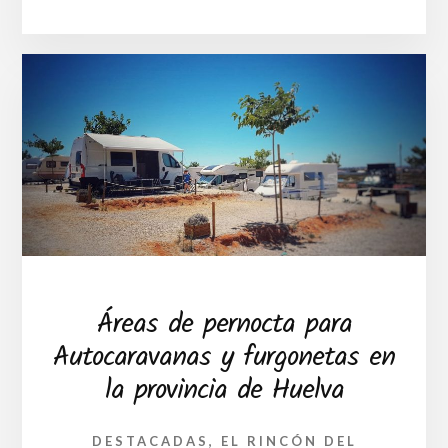
LOS
11
CAMPINGS
DE
LA
PROVINCIA
DE
HUELVA
Áreas de pernocta para
Autocaravanas y furgonetas en
la provincia de Huelva
DESTACADAS
,
EL RINCÓN DEL